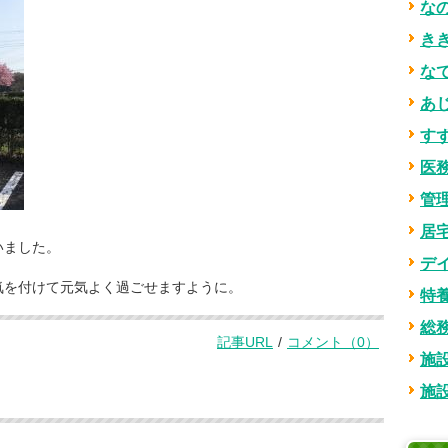
な
き
な
あ
す
医
管
居
いました。
デ
気を付けて元気よく過ごせますように。
特
総
記事URL
/
コメント（0）
施設
コメント一覧
施