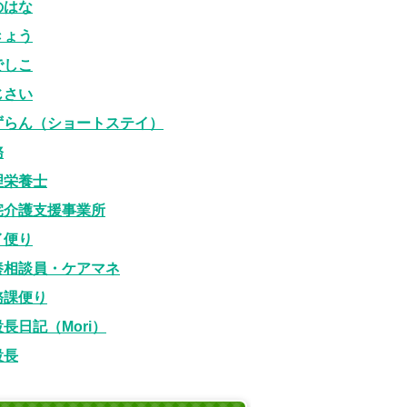
のはな
きょう
でしこ
じさい
ずらん（ショートステイ）
務
理栄養士
宅介護支援事業所
イ便り
養相談員・ケアマネ
務課便り
長日記（Mori）
設長