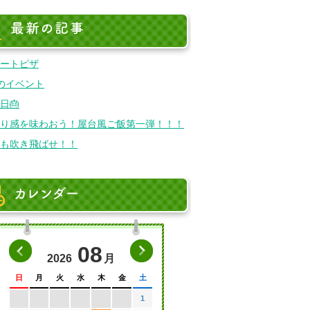
最新の記事
ートピザ
のイベント
日🎂
り感を味わおう！屋台風ご飯第一弾！！！
も吹き飛ばせ！！
カレンダー
前の月へ
08
次の月へ
2026
月
日
月
火
水
木
金
土
1