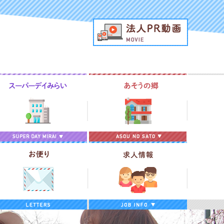
法人PR動
域包括支援センター
スーパーデイみらい
あそうの郷
算＆報告
お便り
求人情報