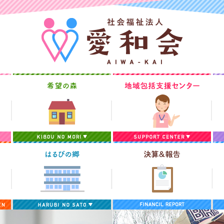
愛和苑
希望の森
地
デイサービスセンターらいでん
はるびの郷
決