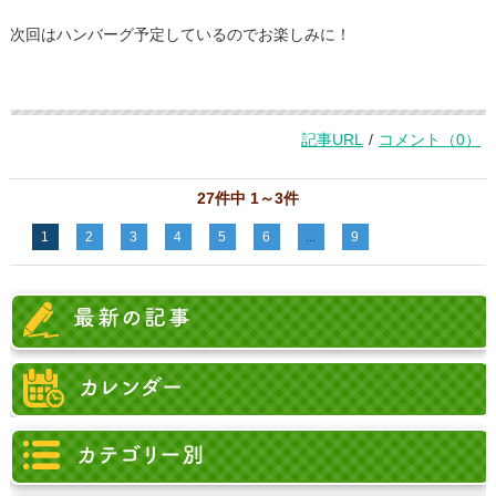
次回はハンバーグ予定しているのでお楽しみに！
記事URL
/
コメント（0）
27件中 1～3件
1
2
3
4
5
6
...
9
＞