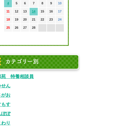
4
5
6
7
8
9
10
11
12
13
14
15
16
17
18
19
20
21
22
23
24
25
26
27
28
カテゴリ別
和苑 特養相談員
いせん
さがお
すもす
んぽぽ
まわり