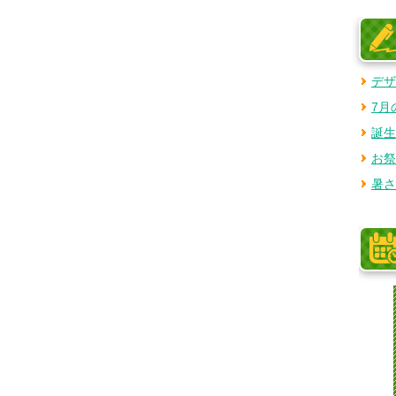
デザ
7月
誕生
お祭
暑さ