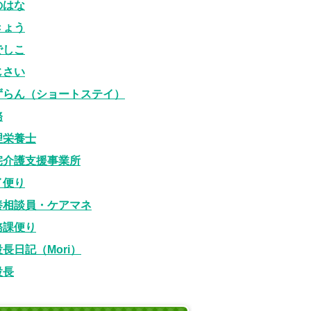
のはな
きょう
でしこ
じさい
ずらん（ショートステイ）
務
理栄養士
宅介護支援事業所
イ便り
養相談員・ケアマネ
務課便り
長日記（Mori）
設長