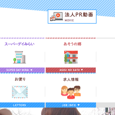
法人PR動
域包括支援センター
スーパーデイみらい
あそうの郷
算＆報告
お便り
求人情報