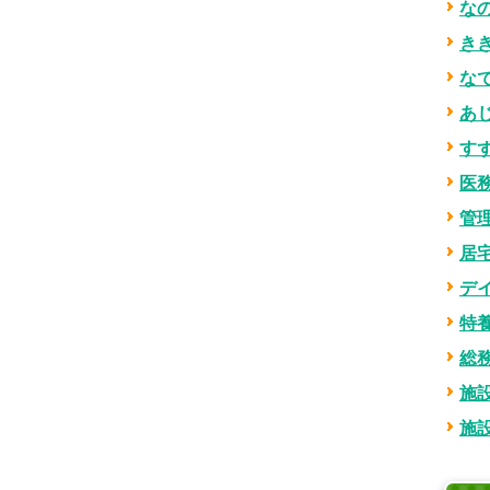
な
き
な
あ
す
医
管
居
デ
特
総
施設
施