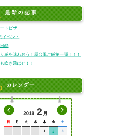
最新の記事
ートピザ
のイベント
日🎂
り感を味わおう！屋台風ご飯第一弾！！！
も吹き飛ばせ！！
カレンダー
前の月へ
2
次の月へ
2018
月
日
月
火
水
木
金
土
1
2
3