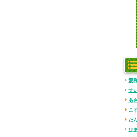
愛
す
あ
こ
た
ひ