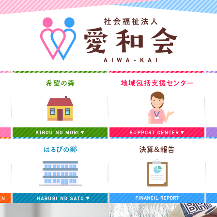
愛和苑
希望の森
地
デイサービスセンターらいでん
はるびの郷
決