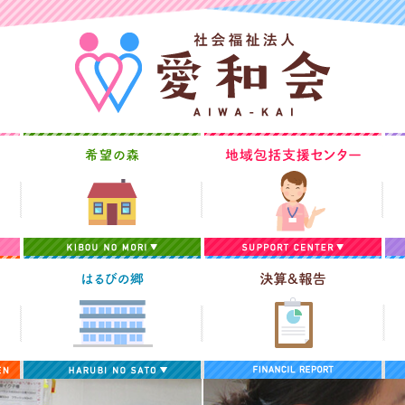
愛和苑
希望の森
地
デイサービスセンターらいでん
はるびの郷
決