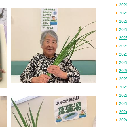
20
20
20
20
20
20
20
20
20
20
20
20
20
20
20