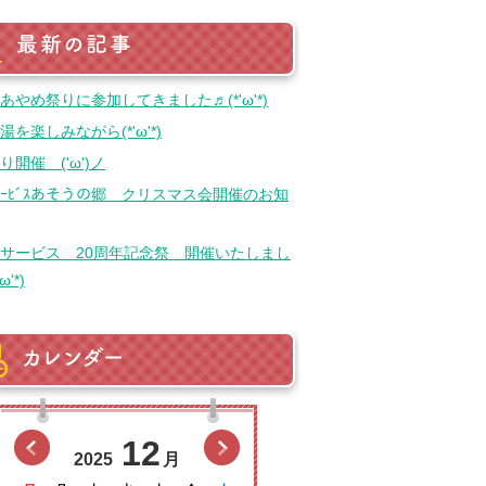
最新の記事
あやめ祭りに参加してきました♬(*'ω'*)
湯を楽しみながら(*'ω'*)
り開催 ('ω')ノ
ｲｻｰﾋﾞｽあそうの郷 クリスマス会開催のお知
サービス 20周年記念祭 開催いたしまし
ω'*)
カレンダー
前の月へ
12
次の月へ
2025
月