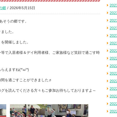
20
の郷
/
2026年5月15日
20
20
あそうの郷です。
20
りました。
20
」を開催しました。
20
20
ー等で入居者様＆デイ利用者様、ご家族様など笑顔で過ごす時
20
20
ますね(*'ω'*)
20
時間を過ごすことができました♬
20
20
ログを読んでくださる方々もご参加お待ちしておりますよ～
20
20
20