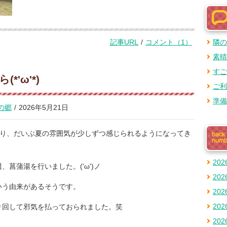
記事URL
/
コメント（1）
隣の
素晴
すご
'ω'*)
ご利
準備
の郷
/
2026年5月21日
も上がり、だいぶ夏の雰囲気が少しずつ感じられるようになってき
20
菖蒲湯を行いました。('ω')ノ
20
いう由来があるそうです。
20
20
り回して邪気を払っておられました。笑
20