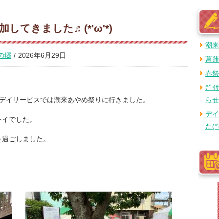
てきました♬(*'ω'*)
潮来
の郷
/
2026年6月29日
菖蒲
春祭
ﾃﾞ
月デイサービスでは潮来あやめ祭りに行きました。
らせ
デイ
レイでした。
た(*'
を過ごしました。