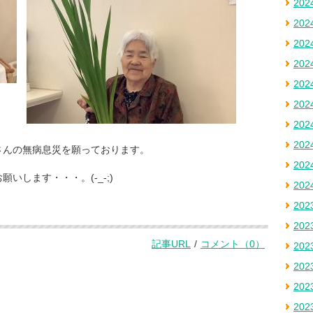
20
20
20
20
20
20
20
20
さんの無病息災を願っております。
20
します・・・。(-_-;)
20
20
20
記事URL
/
コメント（0）
20
20
20
20