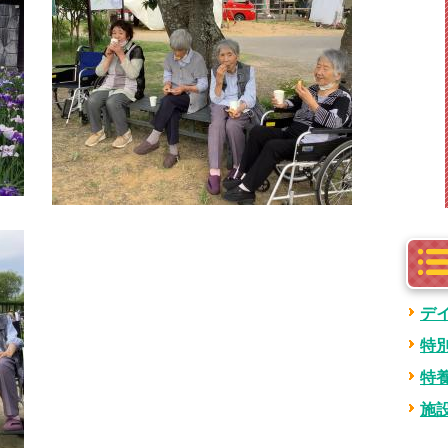
デ
特
特
施