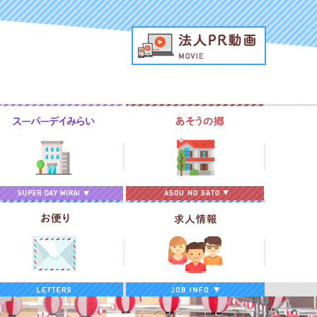
法人PR動
域包括支援センター
スーパーデイみらい
あそうの郷
算＆報告
お便り
求人情報