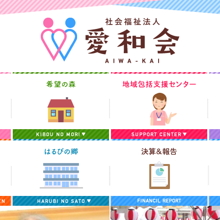
愛和苑
希望の森
地
デイサービスセンターらいでん
はるびの郷
決