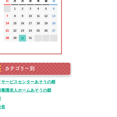
日
月
火
水
木
金
土
1
2
3
4
5
6
7
8
9
10
11
12
13
14
15
16
17
18
19
20
21
22
23
24
25
26
27
28
29
30
31
カテゴリ別
イサービスセンターあそうの郷
別養護老人ホームあそうの郷
養
設長