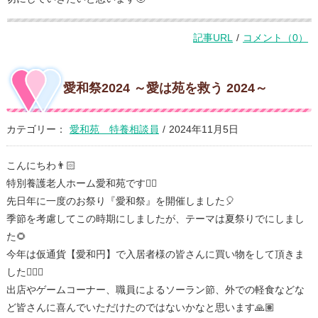
記事URL
/
コメント（0）
愛和祭2024 ～愛は苑を救う 2024～
カテゴリー：
愛和苑 特養相談員
/
2024年11月5日
こんにちわ👨🏻
特別養護老人ホーム愛和苑です✋🏻
先日年に一度のお祭り『愛和祭』を開催しました🎈
季節を考慮してこの時期にしましたが、テーマは夏祭りでにしまし
た🌻
今年は仮通貨【愛和円】で入居者様の皆さんに買い物をして頂きま
した🤸🏽‍♀️
出店やゲームコーナー、職員によるソーラン節、外での軽食などな
ど皆さんに喜んでいただけたのではないかなと思います🙏🏽