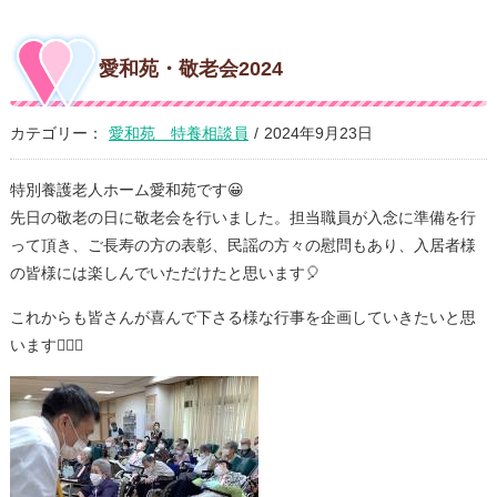
愛和苑・敬老会2024
カテゴリー：
愛和苑 特養相談員
/
2024年9月23日
特別養護老人ホーム愛和苑です😀
先日の敬老の日に敬老会を行いました。担当職員が入念に準備を行
って頂き、ご長寿の方の表彰、民謡の方々の慰問もあり、入居者様
の皆様には楽しんでいただけたと思います🎈
これからも皆さんが喜んで下さる様な行事を企画
していきたいと思
います🙋🏽‍♂️